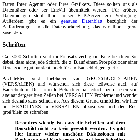
Daten Ihrer Agentur oder Ihres Grafikers. Diese sollten uns als
Datenträger oder per Em@il übermittelt werden. Für größere
Datenmengen steht Ihnen unser FTP-Server zur Verfügung.
Außerdem gibt es ein
genaues Datenblatt
bezüglich der
Anforderungen an die Datenvorbereitung, das wir Ihnen gerne
zusenden.
Schriften
Ca. 3000 Schriften sind im Fotosatz verfügbar. Bitte beachten Sie
dabei, dass nicht jede Schrift, die z. B.auf einem Prospekt oder einer
Drucksache gut aussieht, auch für ein Bauschild geeignet ist.
Architekten sind Liebhaber von GROSSBUCHSTABEN
(VERSALIEN) und wünschen sich diese teilweise auch auf
Bauschildern. Der normale Betrachter hat jedoch beim Lesen von
aneinandergereihten Zeilen bei VERSALIEN Probleme und wendet
sich deshalb ganz schnell ab. Aus diesem Grund empfehlen wir hier
nur HEADLINES in VERSALIEN abzusetzen und den Rest
groß/klein zu schreiben.
Besonders wichtig ist, dass die Schriften auf dem
Bauschild nicht zu klein gewählt werden. Es gibt
hier immer wieder unschöne Diskussionen mit
Bauherren und Bauträgern, die zu kleine Schriften